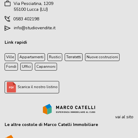
Via Pesciatina, 1209
(
)
55100
Lucca
LU
0583 402198
info@studiovendite.it
Link rapidi
Ville
Appartamenti
Rustici
Terratetti
Nuove costruzioni
Fondi
Uffici
Capannoni
Scarica il nostro listino
vai al sito
Le altre costole di Marco Catelli Immobiliare