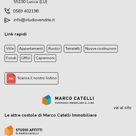
(
)
55100
Lucca
LU
0583 402198
info@studiovendite.it
Link rapidi
Ville
Appartamenti
Rustici
Terratetti
Nuove costruzioni
Fondi
Uffici
Capannoni
Scarica il nostro listino
vai al sito
Le altre costole di Marco Catelli Immobiliare