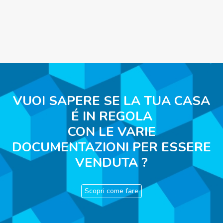
VUOI SAPERE SE LA TUA CASA
É IN REGOLA
CON LE VARIE
DOCUMENTAZIONI PER ESSERE
VENDUTA ?
Scopri come fare