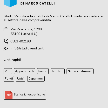
Studio Vendite
è la costola di Marco Catelli Immobiliare dedicata
al settore della compravendita.
Via Pesciatina, 1209
(
)
55100
Lucca
LU
0583 402198
info@studiovendite.it
Link rapidi
Ville
Appartamenti
Rustici
Terratetti
Nuove costruzioni
Fondi
Uffici
Capannoni
Scarica il nostro listino