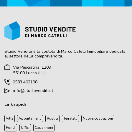
Studio Vendite
è la costola di Marco Catelli Immobiliare dedicata
al settore della compravendita.
Via Pesciatina, 1209
(
)
55100
Lucca
LU
0583 402198
info@studiovendite.it
Link rapidi
Ville
Appartamenti
Rustici
Terratetti
Nuove costruzioni
Fondi
Uffici
Capannoni