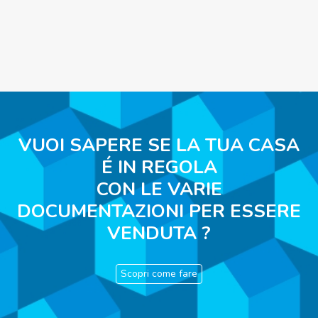
VUOI SAPERE SE LA TUA CASA
É IN REGOLA
CON LE VARIE
DOCUMENTAZIONI PER ESSERE
VENDUTA ?
Scopri come fare