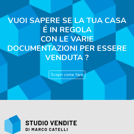
VUOI SAPERE SE LA TUA CASA
É IN REGOLA
CON LE VARIE
DOCUMENTAZIONI PER ESSERE
VENDUTA ?
Scopri come fare