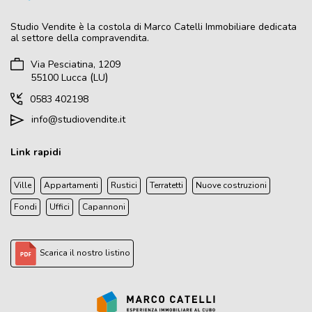
Studio Vendite
è la costola di Marco Catelli Immobiliare dedicata
al settore della compravendita.
Via Pesciatina, 1209
(
)
55100
Lucca
LU
0583 402198
info@studiovendite.it
Link rapidi
Ville
Appartamenti
Rustici
Terratetti
Nuove costruzioni
Fondi
Uffici
Capannoni
Scarica il nostro listino