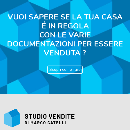
VUOI SAPERE SE LA TUA CASA
É IN REGOLA
CON LE VARIE
DOCUMENTAZIONI PER ESSERE
VENDUTA ?
Scopri come fare