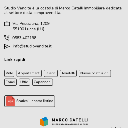
Studio Vendite
è la costola di Marco Catelli Immobiliare dedicata
al settore della compravendita.
Via Pesciatina, 1209
(
)
55100
Lucca
LU
0583 402198
info@studiovendite.it
Link rapidi
Ville
Appartamenti
Rustici
Terratetti
Nuove costruzioni
Fondi
Uffici
Capannoni
Scarica il nostro listino