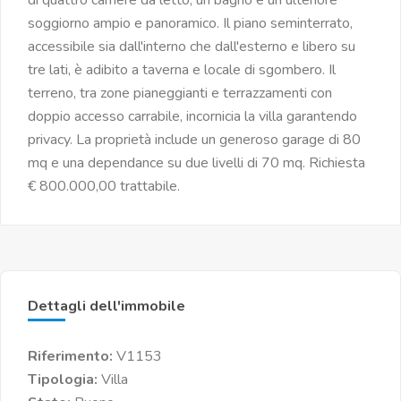
di quattro camere da letto, un bagno e un ulteriore
soggiorno ampio e panoramico. Il piano seminterrato,
accessibile sia dall'interno che dall'esterno e libero su
tre lati, è adibito a taverna e locale di sgombero. Il
terreno, tra zone pianeggianti e terrazzamenti con
doppio accesso carrabile, incornicia la villa garantendo
privacy. La proprietà include un generoso garage di 80
mq e una dependance su due livelli di 70 mq. Richiesta
€ 800.000,00 trattabile.
Dettagli dell'immobile
Riferimento:
V1153
Tipologia:
Villa