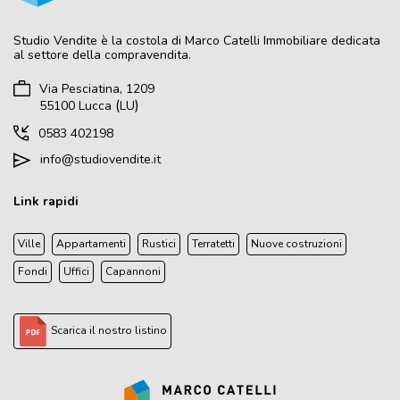
Studio Vendite
è la costola di Marco Catelli Immobiliare dedicata
al settore della compravendita.
Via Pesciatina, 1209
(
)
55100
Lucca
LU
0583 402198
info@studiovendite.it
Link rapidi
Ville
Appartamenti
Rustici
Terratetti
Nuove costruzioni
Fondi
Uffici
Capannoni
Scarica il nostro listino