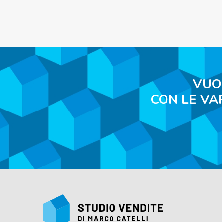
VUO
CON LE VA