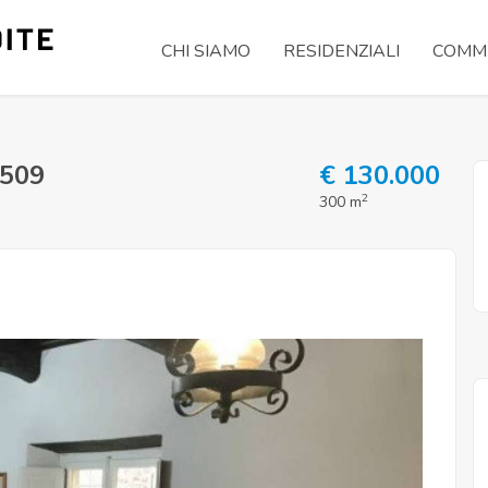
CHI SIAMO
RESIDENZIALI
COMME
0509
€ 130.000
2
300 m