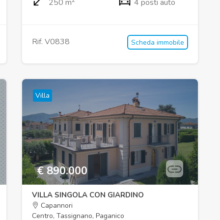
250 m
4 posti auto
Rif. V0838
Scheda immobile
Villa
€ 890.000
VILLA SINGOLA CON GIARDINO
Capannori
Centro, Tassignano, Paganico