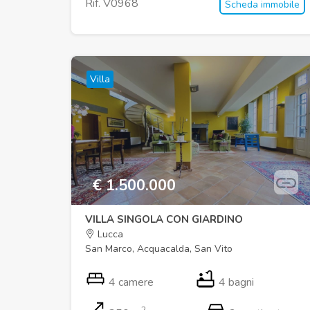
Rif. V0968
Scheda immobile
Villa
€ 1.500.000
VILLA SINGOLA CON GIARDINO
Lucca
San Marco, Acquacalda, San Vito
4 camere
4 bagni
2