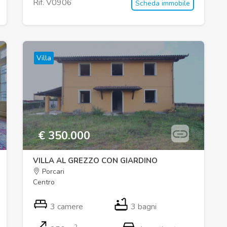
Rif. V0906
Scheda immobile
Villa
€ 350.000
VILLA AL GREZZO CON GIARDINO
Porcari
Centro
3 camere
3 bagni
2