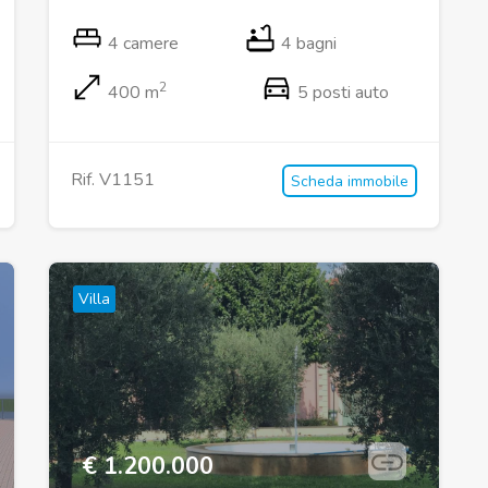
4 camere
4 bagni
2
400 m
5 posti auto
Rif. V1151
Scheda immobile
Villa
€ 1.200.000