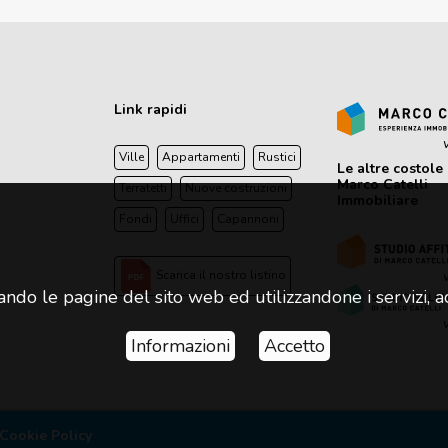
Link rapidi
v
Ville
Appartamenti
Rustici
Le altre costole 
Marco Catelli
Terratetti
Nuove costruzioni
Immobiliare
Fondi
Uffici
Capannoni
v
Scarica il nostro listino
ndo le pagine del sito web ed utilizzandone i servizi, acc
v
Informazioni
Accetto
 Cookie Policy