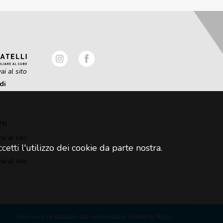
ai al sito
di
ai al sito
etti l'utilizzo dei cookie da parte nostra.
ai al sito
Sito web realizzato dal
webmaster Roberto Rizzo