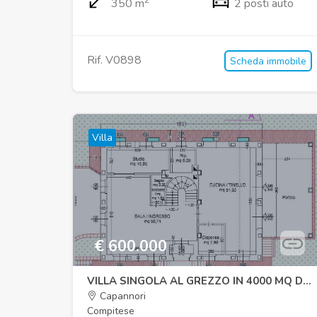
350 m
2 posti auto
Rif. V0898
Scheda immobile
Villa
€ 600.000
VILLA SINGOLA AL GREZZO IN 4000 MQ DI GIARDINO
Capannori
Compitese