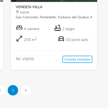
VENDESI VILLA
Lucca
San Concordio, Pontetetto, Sorbano del Giudice, M
4 camere
2 bagni
2
200 m
10 posti auto
Rif. V0609
Scheda immobile
2
3
4