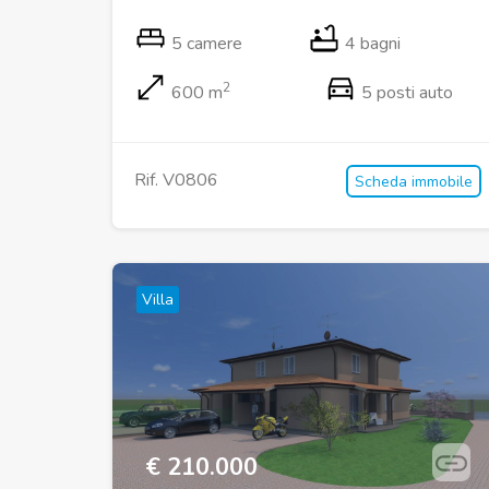
5 camere
4 bagni
2
600 m
5 posti auto
Rif. V0806
Scheda immobile
Villa
€ 210.000