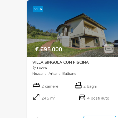
Villa
€ 695.000
VILLA SINGOLA CON PISCINA
Lucca
Nozzano, Arliano, Balbano
2 camere
2 bagni
2
245 m
4 posti auto