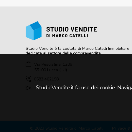
Studio Vendite
è la costola di Marco Catelli Immobiliare
dedicata al settore della compravendita.
Via Pesciatina, 1209
(
)
55100
Lucca
LU
0583 402198
StudioVendite.it fa uso dei cookie. Naviga
info@studiovendite.it
© 2023 Studio Vendite di Marco Catelli
Privacy &